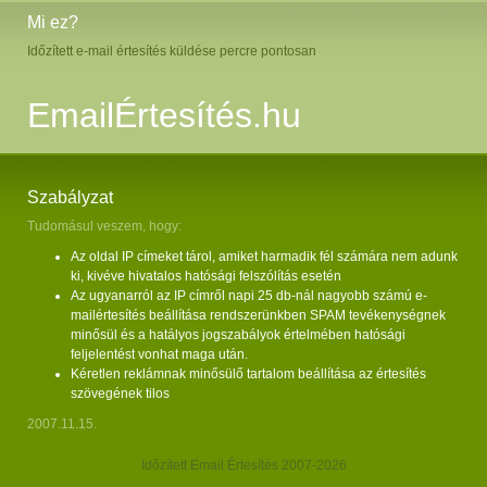
Mi ez?
Időzített e-mail értesítés küldése percre pontosan
EmailÉrtesítés.hu
Szabályzat
Tudomásul veszem, hogy:
Az oldal IP címeket tárol, amiket harmadik fél számára nem adunk
ki, kivéve hivatalos hatósági felszólítás esetén
Az ugyanarról az IP címről napi 25 db-nál nagyobb számú e-
mailértesítés beállítása rendszerünkben SPAM tevékenységnek
minősül és a hatályos jogszabályok értelmében hatósági
feljelentést vonhat maga után.
Kéretlen reklámnak minősülő tartalom beállítása az értesítés
szövegének tilos
2007.11.15.
Időzített Email Értesítés 2007-2026